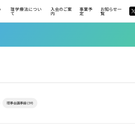
い
理学療法につい
入会のご案
事業予
お知らせ一
て
内
定
覧
理事会議事録 (59)