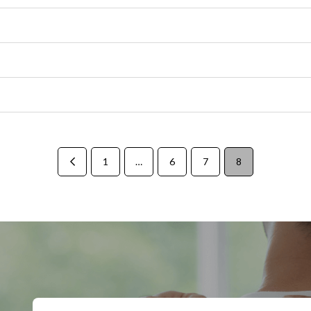
1
…
6
7
8
Prev