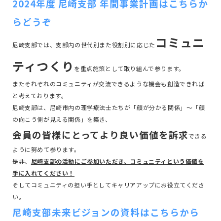
2024年度 尼崎支部 年間事業計画はこちらか
らどうぞ
コミュニ
尼崎支部では、支部内の世代別また役割別に応じた
ティつくり
を重点施策として取り組んで参ります。
またそれぞれのコミュニティが交流できるような機会も創造できれば
と考えております。
尼崎支部は、尼崎市内の理学療法士たちが「顔が分かる関係」～「顔
の向こう側が見える関係」を築き、
会員の皆様にとってより良い価値を訴求
できる
ように努めて参ります。
是非、
尼崎支部の活動にご参加いただき、コミュニティという価値を
手に入れてください！
そしてコミュニティの担い手としてキャリアアップにお役立てくださ
い。
尼崎支部未来ビジョンの資料はこちらから