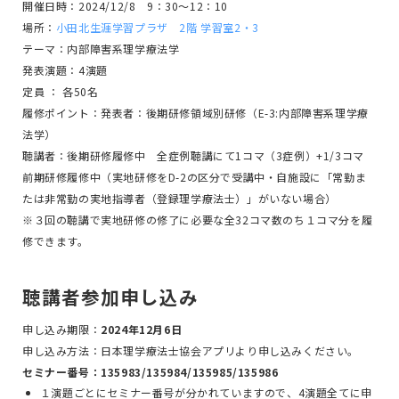
開催日時：2024/12/8 9：30～12：10
場所：
小田北生涯学習プラザ 2階 学習室2・3
テーマ：内部障害系理学療法学
発表演題：4演題
定員 ： 各50名
履修ポイント：発表者：後期研修領域別研修（E-3:内部障害系理学療
法学）
聴講者：後期研修履修中 全症例聴講にて1コマ（3症例）+1/3コマ
前期研修履修中（実地研修をD-2の区分で受講中・自施設に「常勤ま
たは非常勤の実地指導者（登録理学療法士）」がいない場合）
※３回の聴講で実地研修の修了に必要な全32コマ数のち１コマ分を履
修できます。
聴講者参加申し込み
申し込み期限：
2024年12月6日
申し込み方法：日本理学療法士協会アプリより申し込みください。
セミナー番号：135983/135984/135985/135986
１演題ごとにセミナー番号が分かれていますので、4演題全てに申