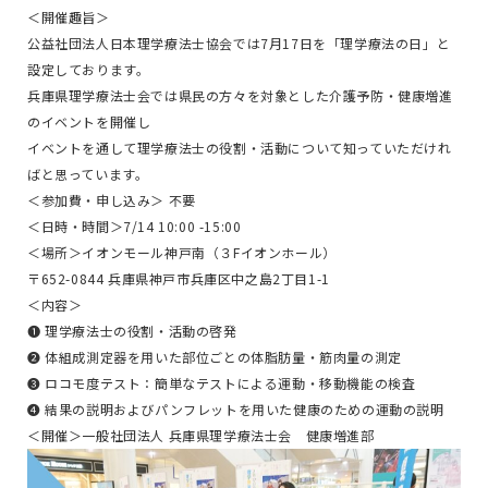
＜開催趣旨＞
公益社団法人日本理学療法士協会では7月17日を「理学療法の日」と
設定しております。
兵庫県理学療法士会では県民の方々を対象とした介護予防・健康増進
のイベントを開催し
イベントを通して理学療法士の役割・活動について知っていただけれ
ばと思っています。
＜参加費・申し込み＞ 不要
＜日時・時間＞7/14 10:00 -15:00
＜場所＞イオンモール神戸南（３Fイオンホール）
〒652-0844 兵庫県神戸市兵庫区中之島2丁目1-1
＜内容＞
❶ 理学療法士の役割・活動の啓発
❷ 体組成測定器を用いた部位ごとの体脂肪量・筋肉量の測定
❸ ロコモ度テスト：簡単なテストによる運動・移動機能の検査
❹ 結果の説明およびパンフレットを用いた健康のための運動の説明
＜開催＞一般社団法人 兵庫県理学療法士会 健康増進部