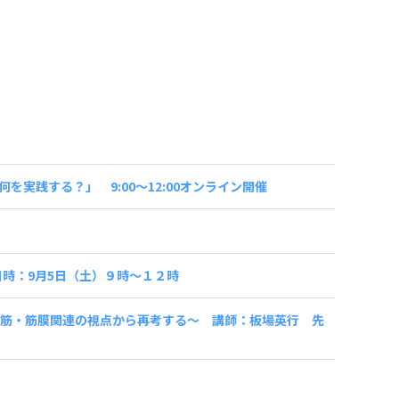
実践する？」 9:00～12:00オンライン開催
時：9月5日（土）９時～１２時
を筋・筋膜関連の視点から再考する～ 講師：板場英行 先