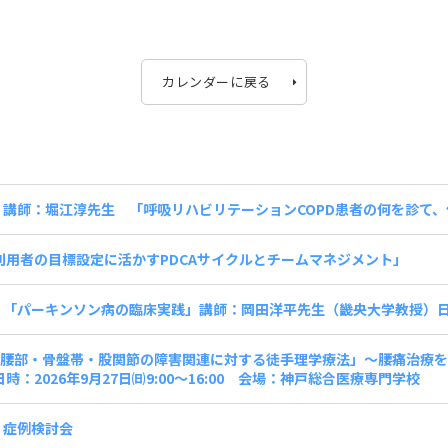
カレンダーに戻る
 講師：堀江淳先生 「呼吸リハビリテーションCOPD患者の何を診て、何を
利用者の目標設定に活かすPDCAサイクルとチームマネジメント」
 「パーキンソン病の臨床実践」講師：岡田洋平先生（畿央大学教授）日
「腰部・骨盤帯・股関節の障害関連に対する徒手理学療法」～腰痛治療
：2026年9月27日㈰9:00～16:00 会場：神戸総合医療専門学校
催 症例検討会