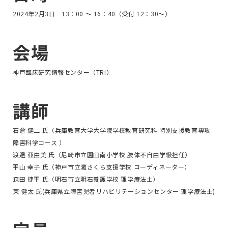
2024年2月3日 13：00 ～ 16：40（受付 12：30～）
会場
神戸臨床研究情報センター（TRI）
講師
石倉 健二 氏（兵庫教育大学大学院学校教育研究科 特別支援教育専攻
障害科学コース ）
渡邊 亜由美 氏（尼崎市立園田南小学校 肢体不自由学級担任）
平山 幸子 氏（神戸市立灘さくら支援学校 コーディネーター）
森田 捷平 氏（明石市立明石養護学校 理学療法士）
東 健太 氏(兵庫県立障害児者リハビリテーションセンター 理学療法士)