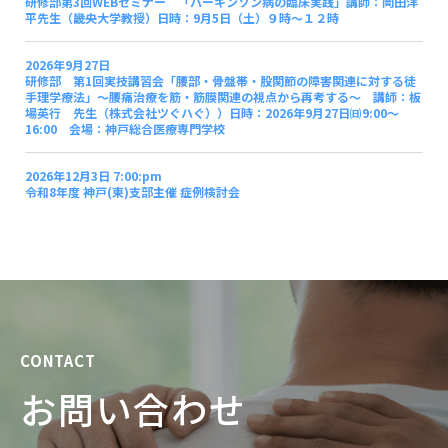
研修部第3回WEBセミナー 「パーキンソン病の臨床実践」講師：岡田洋
平先生（畿央大学教授）日時：9月5日（土）９時～１２時
2026年9月27日
研修部 第1回実技講習会「腰部・骨盤帯・股関節の障害関連に対する徒
手理学療法」～腰痛治療を筋・筋膜関連の視点から再考する～ 講師：板
場英行 先生（株式会社ツぐハぐ））日時：2026年9月27日㈰9:00～
16:00 会場：神戸総合医療専門学校
2026年12月3日 7:00:pm
令和8年度 神戸(東)支部主催 症例検討会
CONTACT
お問い合わせ