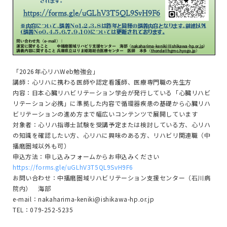
「2026年心リハWeb勉強会」
講師：心リハに携わる医師や認定看護師、医療専門職の先生方
内容：日本心臓リハビリテーション学会が発行している「心臓リハビ
リテーション必携」に準拠した内容で循環器疾患の基礎から心臓リハ
ビリテーションの進め方まで幅広いコンテンツで展開しています
対象者：心リハ指導士試験を受講予定または検討している方、心リハ
の知識を確認したい方、心リハに興味のある方、リハビリ関連職（中
播磨圏域以外も可）
申込方法：申し込みフォームからお申込みください
https://forms.gle/uGLhV3T5QL9SvH9F6
お問い合わせ：中播磨圏域リハビリテーション支援センター（石川病
院内） 海部
e-mail：nakaharima-keniki@ishikawa-hp.or.jp
TEL：079-252-5235