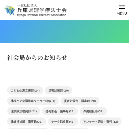
MENU
社会局からのお知らせ
こども生涯支援部 (24)
災害対策部 (20)
地域ケア会議推進リーダー研修 (1)
災害対策部 議事録 (20)
理学療法啓発部 (21)
啓発部会 議事録 (21)
保健福祉部 (32)
保健福祉部 議事録 (31)
データ戦略部 (43)
アンケート調査・資料 (12)